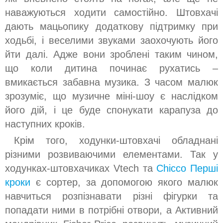
наважуються ходити самостійно. Штовхачі
дають мацьопику додаткову підтримку при
ходьбі, і веселими звуками заохочують його
йти далі. Адже вони зроблені таким чином,
що коли дитина починає рухатись –
вмикається забавна музика. З часом малюк
зрозуміє, що музичне міні-шоу є наслідком
його дій, і це буде спонукати карапуза до
наступних кроків.
Крім того, ходунки-штовхачі обладнані
різними розвиваючими елементами. Так у
ходунках-штовхачиках Vtech та
Chicco Перші
кроки
є сортер, за допомогою якого малюк
навчиться розпізнавати різні фігурки та
попадати ними в потрібні отвори, а Активний