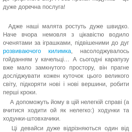
дуже доречна послуга!
Адже наші малята ростуть дуже швидко.
Наче вчора немовля з цікавістю водило
оченятами за іграшками, підвішеними до дуг
розвиваючого килимка
, насолоджувалось
гойданням у качельці… А сьогодні карапузу
вже мало замкнутого простору, він прагне
досліджувати кожен куточок цього великого
світу, підкоряти нові і нові вершини, робити
перші кроки.
А допоможуть йому в цій нелегкій справі (а
вчитися ходити ой як нелегко:) ходунки та
ходунки-штовхачики.
Ці девайси дуже відрізняються один від