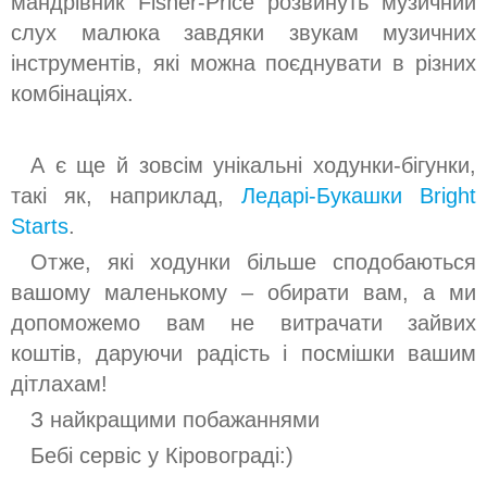
мандрівник Fisher-Price розвинуть музичний
слух малюка завдяки звукам музичних
інструментів, які можна поєднувати в різних
комбінаціях.
А є ще й зовсім унікальні ходунки-бігунки,
такі як, наприклад,
Ледарі-Букашки Bright
Starts
.
Отже, які ходунки більше сподобаються
вашому маленькому – обирати вам, а ми
допоможемо вам не витрачати зайвих
коштів, даруючи радість і посмішки вашим
дітлахам!
З найкращими побажаннями
Бебі сервіс у Кіровограді:)