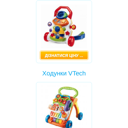
СТРИБУНЦІ
РАДІОНЯНІ
СЛІНГИ, ЕРГОРЮКЗАКИ
СТІЛЬЧИКИ ДЛЯ ГОДУВАННЯ
РОЗВИВАЮЧІ ІГРАШКИ
ХОДУНКИ
ДІЗНАТИСЯ ЦІНУ ...
-
АКТИВНИЙ МАНДРІВНИК
Ходунки VTech
-
ПЕРШІ КРОКИ
-
ХОДУНКИ VTECH
-
ЛЕДАРІ-БУКАШКИ
-
ЛЕВЕНЯТКО
ШЕЗЛОНГИ