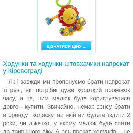
ДІЗНАТИСЯ ЦІНУ ...
Ходунки та ходунки-штовхачики напрокат
у Кіровограді
Як і завжди ми пропонуємо брати напрокат
ті речі, які потрібні дуже короткий проміжок
часу, а те, чим малюк буде користуватися
довго - купити. Звичайно, немає сенсу брати
в оренду коляску, на якій ви будете їздити 2
роки, чи ліжечко, у якому малюк буде спати
до трирічного віку. А ось прокат ходунків – це