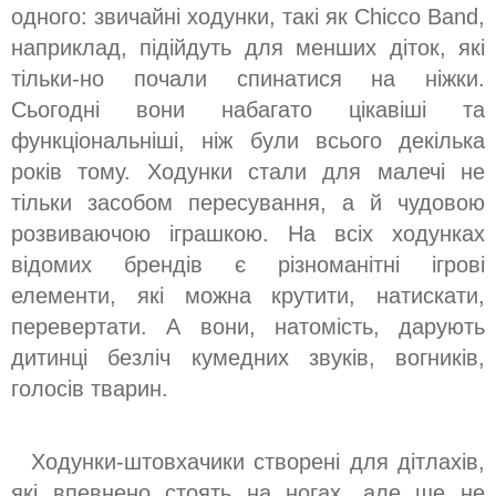
одного: звичайні ходунки, такі як Chicco Band,
наприклад, підійдуть для менших діток, які
тільки-но почали спинатися на ніжки.
Сьогодні вони набагато цікавіші та
функціональніші, ніж були всього декілька
років тому. Ходунки стали для малечі не
тільки засобом пересування, а й чудовою
розвиваючою іграшкою. На всіх ходунках
відомих брендів є різноманітні ігрові
елементи, які можна крутити, натискати,
перевертати. А вони, натомість, дарують
дитинці безліч кумедних звуків, вогників,
голосів тварин.
Ходунки-штовхачики створені для дітлахів,
які впевнено стоять на ногах, але ще не