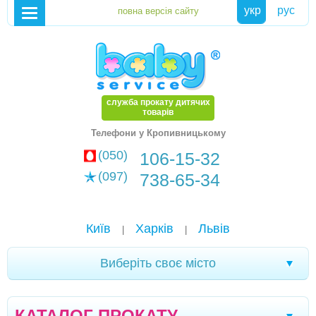
укр
рус
служба прокату дитячих
товарів
Телефони у Кропивницькому
(050)
106-15-32
(097)
738-65-34
Київ
Харків
Львів
|
|
Виберіть своє місто
Хмельницький
Кам'янське
Маріуполь
|
|
|
КАТАЛОГ ПРОКАТУ
Біла Церква
Олександрія
Чернігів
|
|
|