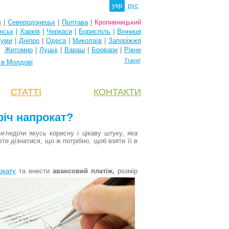
укр
рус
в
|
Северодонецьк
|
Полтава
|
Кропивницький
нськ
|
Харків
|
Черкаси
|
Бориспіль
|
Вінниця
уми
|
Дніпро
|
Одеса
|
Миколаїв
|
Запоріжжя
Житомир
|
Луцьк
|
Вараш
|
Бровари
|
Рівне
Travel
 в Молдові
СТАТТІ
КОНТАКТИ
річ напрокат?
леділи якусь корисну і цікаву штуку, яка
е дізнатися, що ж потрібно, щоб взяти її в
окату
та внести
авансовий платіж,
розмір