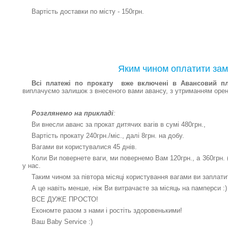
Вартість доставки по місту - 150грн.
Яким чином оплатити за
Всі платежі по прокату вже включені в Авансовий пл
виплачуємо залишок з внесеного вами авансу, з утриманням оренд
Розглянемо на прикладі
:
Ви внесли аванс за прокат дитячих вагів в сумі 480грн.,
Вартість прокату 240грн./міс., далі 8грн. на добу.
Вагами ви користувалися 45 днів.
Коли Ви повернете ваги, ми повернемо Вам 120грн., а 360грн. (
у нас.
Таким чином за півтора місяці користування вагами ви заплати
А це навіть менше, ніж Ви витрачаєте за місяць на памперси :)
ВСЕ ДУЖЕ ПРОСТО!
Економте разом з нами і ростіть здоровенькими!
Ваш Baby Service :)