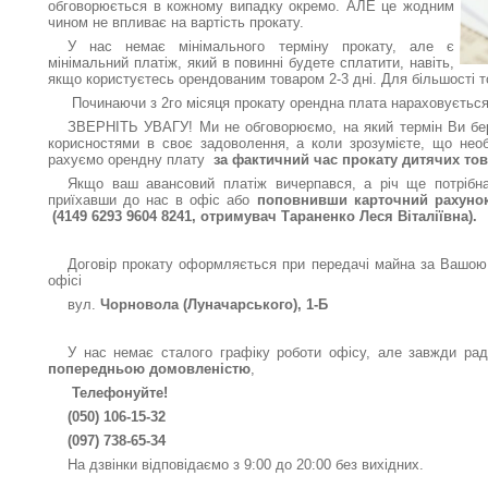
обговорюється в кожному випадку окремо. АЛЕ це жодним
чином не впливає на вартість прокату.
У нас немає мінімального терміну прокату, але є
мінімальний платіж, який в повинні будете сплатити, навіть,
якщо користуєтесь орендованим товаром 2-3 дні. Для більшості то
Починаючи з 2го місяця прокату орендна плата нараховується
ЗВЕРНІТЬ УВАГУ! Ми не обговорюємо, на який термін Ви бер
корисностями в своє задоволення, а коли зрозумієте, що необх
рахуємо орендну плату
за фактичний час прокату дитячих тов
Якщо ваш авансовий платіж вичерпався, а річ ще потрібна
приїхавши до нас в офіс або
поповнивши карточний рахунок
(4149 6293 9604 8241, отримувач Тараненко Леся Віталіївна).
Договір прокату оформляється при передачі майна за Вашо
офісі
вул.
Чорновола (Луначарського), 1-Б
У нас немає сталого графіку роботи офісу, але завжди радо
попередньою домовленістю
,
Телефонуйте!
(050) 106-15-32
(097) 738-65-34
На дзвінки відповідаємо з 9:00 до 20:00 без вихідних.