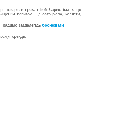
рії товарів в прокаті Бебі Сервіс (ми їх ще
вищеним попитом. Це автокрісла, коляски,
ю,
радимо заздалегідь
бронювати
послуг оренди.