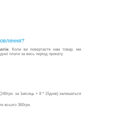
мовлення?
атіж
. Коли ви повертаєте нам товар, ми
ної плати за весь період прокату.
240грн. за 1місяць + 8 * 15днів) залишаться
те всього 360грн.