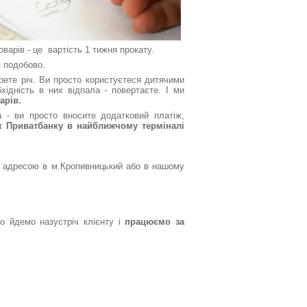
варів - це вартість 1 тижня прокату.
 подобово.
ете річ. Ви просто користуєтеся дитячими
ідність в них відпала - повертаєте. І ми
арів.
 - ви просто вносите додатковий платіж,
 Приватбанку в найближчому терміналі
ю адресою в м.Кропивницький або в нашому
 йдемо назустріч клієнту і
працюємо за