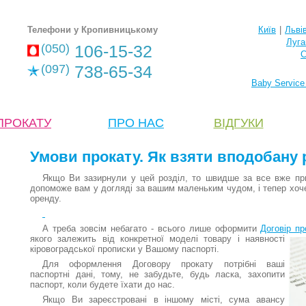
Телефони у Кропивницькому
Київ
|
Льві
Луга
(050)
106-15-32
С
(097)
738-65-34
Baby Service
ПРОКАТУ
ПРО НАС
ВІДГУКИ
Умови прокату. Як взяти вподобану 
Якщо Ви зазирнули у цей розділ, то швидше за все вже приг
допоможе вам у догляді за вашим маленьким чудом, і тепер хочет
оренду.
А треба зовсім небагато - всього лише оформити
Договір пр
якого залежить від конкретної моделі товару і наявності
кіровоградської прописки у Вашому паспорті.
Для оформлення Договору прокату потрібні ваші
паспортні дані, тому, не забудьте, будь ласка, захопити
паспорт, коли будете їхати до нас.
Якщо Ви зареєстровані в іншому місті, сума авансу