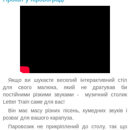
Якщо ви шукаєте веселий інтерактивний стіл
для свого малюка, який не дратував би
постійними різкими звуками - музичний столик
Letter Train саме
для вас!
Він має масу різних пісень, кумедних звуків і
розваг для вашого карапуза.
Паровозик не прикріплений до столу, так що