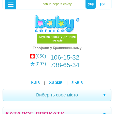
укр
рус
служба прокату дитячих
товарів
Телефони у Кропивницькому
(050)
106-15-32
(097)
738-65-34
Київ
Харків
Львів
|
|
Виберіть своє місто
Кременчук
Новомоcковськ
Хмельницький
|
|
|
КАТАЛОГ ПРОКАТУ
Кам'янське
Маріуполь
Біла Церква
|
|
|