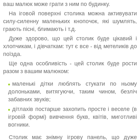
ваш малюк може грати з ним по будинку.
На іговой поверхні столика можна активувати
силу-силенну маленьких кнопочок, які шумлять,
грають пісні, блимають і т.д.
Дуже здорово, що цей столик буде цікавий і
хлопчикам, і дівчаткам: тут є все - від метеликів до
поїзда.
Ще одна особливість - цей столик буде рости
разом з вашим малюком:
маленькі дітки люблять стукати по ньому
долоньками, витягуючи, таким чином, безліч
забавних звуків;
дітлахів постарше захопить просте і веселе (в
ігровій формі) вивчення букв, квітів, миготливі
вогники.
Столик має знімну ігрову панель, що дуже