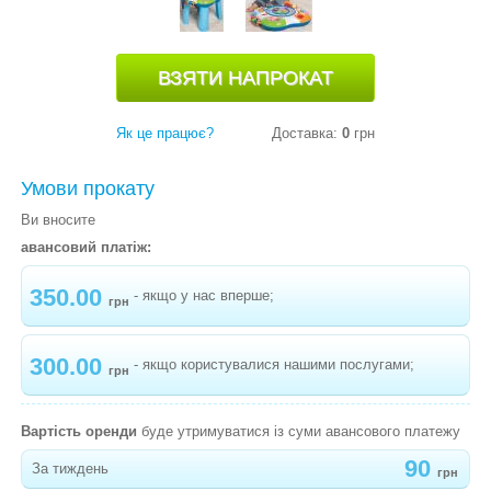
-
ВЕСЕЛОЩІ С ДРУЗЯМИ
-
ПАРОВОЗИК LETTER TRAIN
-
ВЕДМЕДИК VTECH
-
ШУСТРІ М’ЯЧИКИ
Як це працює?
Доставка:
0
грн
-
ТВЕРЛІН ВЕРЛІН
Умови прокату
СТРИБУНЦІ
Ви вносите
авансовий платіж:
РАДІОНЯНІ
350.00
СЛІНГИ, ЕРГОРЮКЗАКИ
- якщо у нас вперше;
грн
СТІЛЬЧИКИ ДЛЯ ГОДУВАННЯ
300.00
- якщо користувалися нашими послугами;
грн
РОЗВИВАЮЧІ ІГРАШКИ
ХОДУНКИ
Вартість оренди
буде утримуватися із суми авансового платежу
ШЕЗЛОНГИ
90
За тиждень
грн