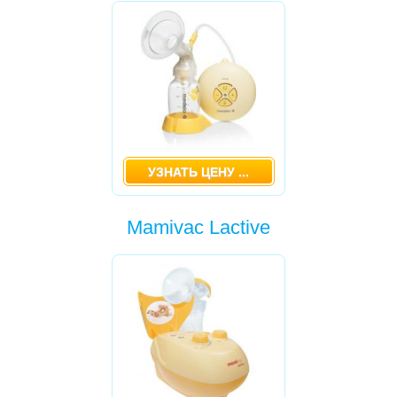
-
МОЛОКООТСОС MEDELA SWING
-
MAMIVAC LACTIVE
-
ЭЛЕКТРИЧЕСКИЙ PHILLIPS AVENT
МУЗЫКАЛЬНЫЕ СТОЛИКИ
ПРЫГУНКИ
УЗНАТЬ ЦЕНУ ...
РАДИОНЯНИ
СЛИНГИ, ЭРГОРЮКЗАКИ
Mamivac Lactive
СТУЛЬЧИКИ ДЛЯ КОРМЛЕНИЯ
РАЗВИВАЮЩИЕ ИГРУШКИ
ХОДУНКИ
ШЕЗЛОНГИ