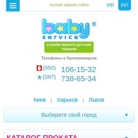
укр
рус
служба проката детских
товаров
Телефоны в Кропивницком
(050)
106-15-32
(097)
738-65-34
Киев
Харьков
Львов
|
|
Выберите свой город
Александрия
Чернигов
Стрый
|
|
|
КАТАЛОГ ПРОКАТА
Дрогобыч
Херсон
Тернополь
Ивано-
|
|
|