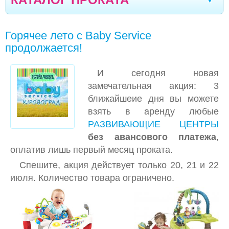
АВТОКРЕСЛА
Франковск
Моршин
Трускавец
|
|
|
Горячее лето с Baby Service
БИЗИБОРДЫ
Севастополь
Черновцы
Кривой Рог
|
|
|
продолжается!
ВЕСЫ ДЕТСКИЕ
Ялта
Мелитополь
Кременчуг
|
|
|
И сегодня новая
ГОРКИ, ДОМИКИ, БАТУТЫ
Новомоcковск
Хмельницкий
Каменское
|
|
|
замечательная акция: 3
КАЧЕЛИ И УКАЧИВАЮЩИЕ ЦЕНТРЫ
ближайшеие дня вы можете
Мариуполь
Белая Церковь
Кишинев
|
|
|
взять в аренду любые
КОВРИКИ
Северодонецк
Полтава
Кропивницкий
|
|
|
РАЗВИВАЮЩИЕ ЦЕНТРЫ
КРОВАТИ-МАНЕЖИ
без авансового платежа
,
Луганск
Черкассы
Борисполь
Винница
|
|
|
|
оплатив лишь первый месяц проката.
МЕДИЦИНСКОЕ ОБОРУД0ВАНИЕ
Сумы
Днепр
Одесса
Николаев
|
|
|
|
Спешите, акция действует только 20, 21 и 22
МОБИЛИ НА КРОВАТКУ
июля. Количество товара ограничено.
Запорожье
Житомир
Луцк
Вараш
|
|
|
|
МОЛОКООТСОСЫ
Бровары
Ровно
|
МУЗЫКАЛЬНЫЕ СТОЛИКИ