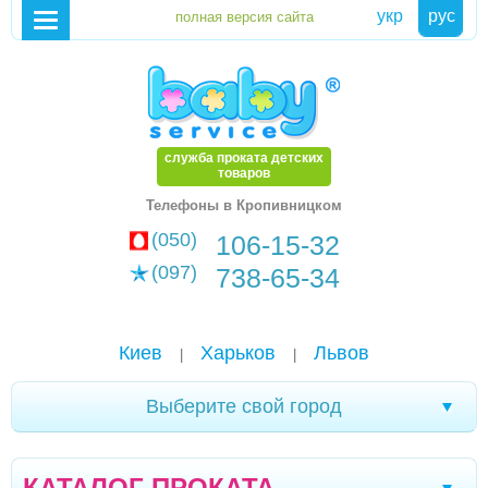
укр
рус
служба проката детских
товаров
Телефоны в Кропивницком
(050)
106-15-32
(097)
738-65-34
Киев
Харьков
Львов
|
|
Выберите свой город
Александрия
Чернигов
Стрый
|
|
|
КАТАЛОГ ПРОКАТА
Дрогобыч
Херсон
Тернополь
Ивано-
|
|
|