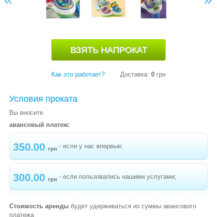
-
ВЕСЕЛЬЕ С ДРУЗЬЯМИ
-
ПАРОВОЗИК LETTER TRAIN
-
МИШКА VTECH
-
ШУСТРЫЕ МЯЧИКИ
-
ТВЭРЛИН ВЭРЛИН
Как это работает?
Доставка:
0
грн
ПРЫГУНКИ
Условия проката
РАДИОНЯНИ
Вы вносите
авансовый платеж:
СЛИНГИ, ЭРГОРЮКЗАКИ
350.00
- если у нас впервые;
СТУЛЬЧИКИ ДЛЯ КОРМЛЕНИЯ
грн
РАЗВИВАЮЩИЕ ИГРУШКИ
300.00
- если пользовались нашими услугами;
грн
ХОДУНКИ
ШЕЗЛОНГИ
Стоимость аренды
будет удерживаться из суммы авансового
платежа