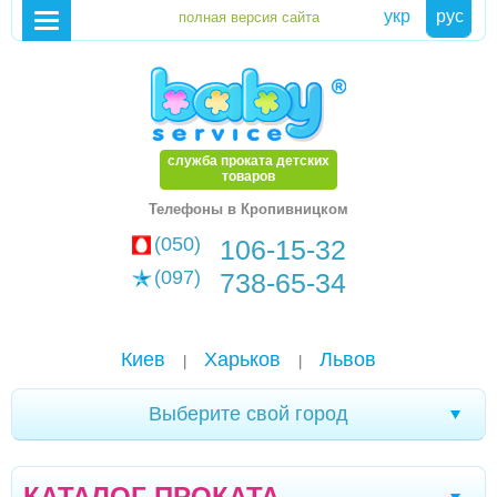
укр
рус
служба проката детских
товаров
Телефоны в Кропивницком
(050)
106-15-32
(097)
738-65-34
Киев
Харьков
Львов
|
|
Выберите свой город
Новомоcковск
Хмельницкий
Каменское
|
|
|
КАТАЛОГ ПРОКАТА
Мариуполь
Белая Церковь
Александрия
|
|
|